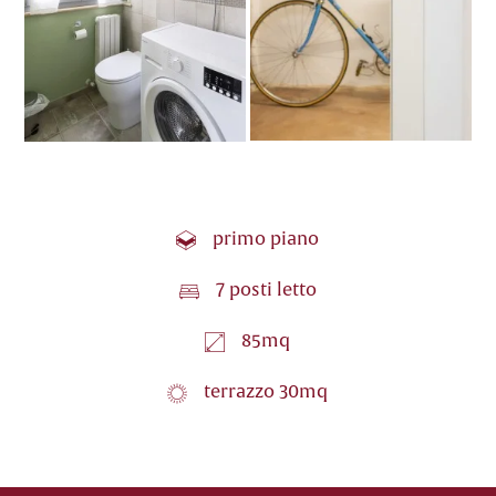
1
primo piano
l
7 posti letto
m
85mq
c
terrazzo 30mq