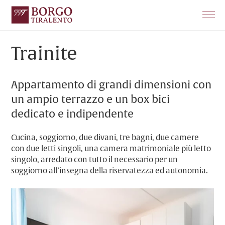
La struttura
Trainite
Gli Appartamenti
Appartamento di grandi dimensioni con
Servizi per i ciclisti
un ampio terrazzo e un box bici
Prenota
dedicato e indipendente
Chi Siamo
Cucina, soggiorno, due divani, tre bagni, due camere
Dove siamo
con due letti singoli, una camera matrimoniale più letto
singolo, arredato con tutto il necessario per un
soggiorno all’insegna della riservatezza ed autonomia.